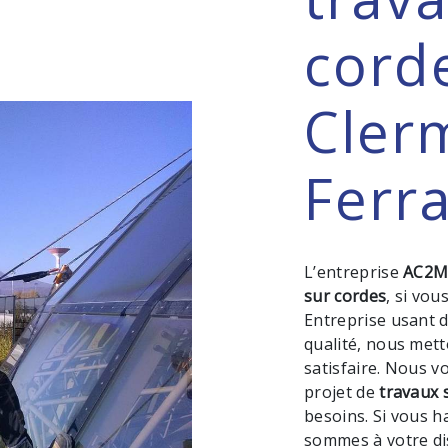
cord
Cler
Ferr
L’entreprise
AC2
sur cordes
, si vou
Entreprise usant d
qualité, nous met
satisfaire. Nous 
projet de
travaux 
besoins. Si vous h
sommes à votre di