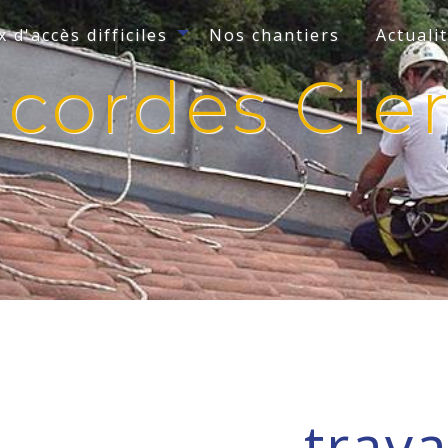
 d'accès difficiles
Nos chantiers
Actuali
r cordes Cl
trav