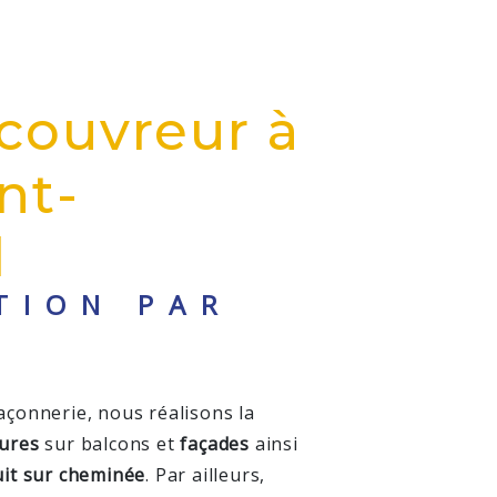
couvreur à
nt-
d
TION PAR
açonnerie, nous réalisons la
rures
sur balcons et
façades
ainsi
uit sur cheminée
. Par ailleurs,