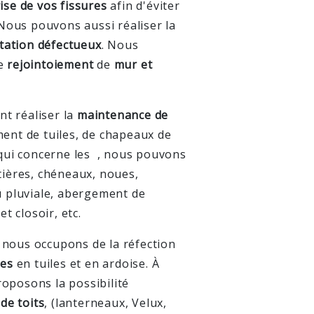
ise de vos fissures
afin d'éviter
 Nous pouvons aussi réaliser la
atation défectueux
. Nous
le
rejointoiement
de
mur et
t réaliser la
maintenance de
ent de tuiles, de chapeaux de
ce qui concerne les
, nous pouvons
tières, chéneaux, noues,
u pluviale, abergement de
et closoir, etc.
nous occupons de la réfection
res
en tuiles et en ardoise. À
oposons la possibilité
de toits
, (lanterneaux, Velux,