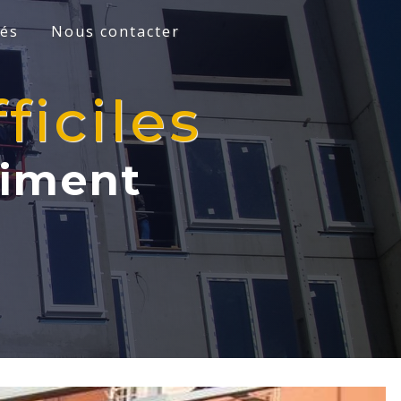
tés
Nous contacter
ficiles
timent