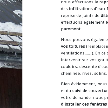
nous effectuons la
repr
des
infiltrations d'eau
.
reprise de joints de
dil
effectuons également 
parement
.
Nous pouvons égalemen
vos toitures
(remplacem
ventilations........). En 
intervenir sur vos gout
couloirs, descente d’ea
cheminée, rives, solins, 
Bien évidemment, nous 
et du
suivi de couvertu
votre demande, nous pr
d'installer des
fenêtres 