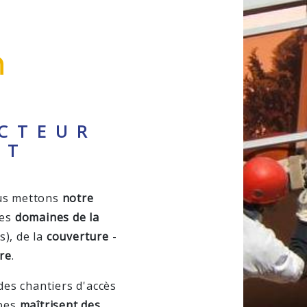
n
ECTEUR
NT
ous mettons
notre
les
domaines de la
s), de la
couverture
-
re
.
 des chantiers d'accès
ipes
maîtrisent des