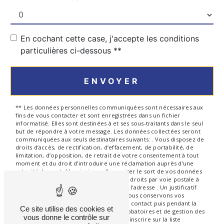
En cochant cette case, j'accepte les conditions
particulières ci-dessous **
ENVOYER
** Les données personnelles communiquées sont nécessaires aux
fins de vous contacter et sont enregistrées dans un fichier
informatisé. Elles sont destinées à et ses sous-traitants dans le seul
but de répondre à votre message. Les données collectées seront
communiquées aux seuls destinataires suivants: . Vous disposez de
droits d’accès, de rectification, d’effacement, de portabilité, de
limitation, d’opposition, de retrait de votre consentement à tout
moment et du droit d’introduire une réclamation auprès d’une
autorité de contrôle, ainsi que d’organiser le sort de vos données
post-mortem. Vous pouvez exercer ces droits par voie postale à
l'adresse ou par courrier électronique à l'adresse . Un justificatif
d'identité pourra vous être demandé. Nous conservons vos
données pendant la période de prise de contact puis pendant la
Ce site utilise des cookies et
durée de prescription légale aux fins probatoires et de gestion des
vous donne le contrôle sur
contentieux. Vous avez le droit de vous inscrire sur la liste