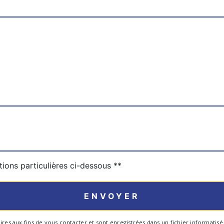
tions particulières ci-dessous **
ENVOYER
aux fins de vous contacter et sont enregistrées dans un fichier informatisé. El