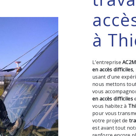
accès
à Thi
L’entreprise
AC2
en accès difficiles
,
usant d’une expéri
nous mettons tout
vous accompagnons
en accès difficiles
e
vous habitez à
Thi
pour vous transme
votre projet de
tra
est avant tout not
renforce encore pl