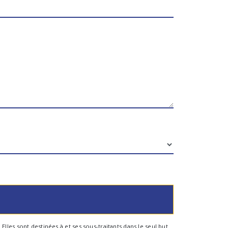
les sont destinées à et ses sous-traitants dans le seul but