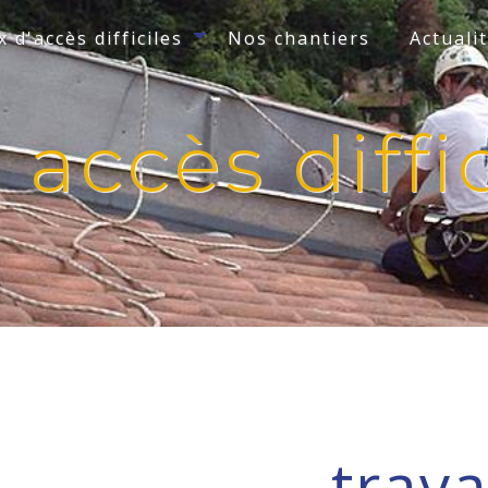
 d'accès difficiles
Nos chantiers
Actuali
 accès diffic
trav