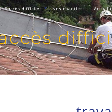
 d'accès difficiles
Nos chantiers
Actuali
accès diffic
trav