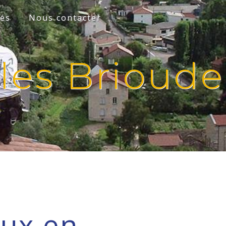
tés
Nous contacter
iles Brioude
aux en