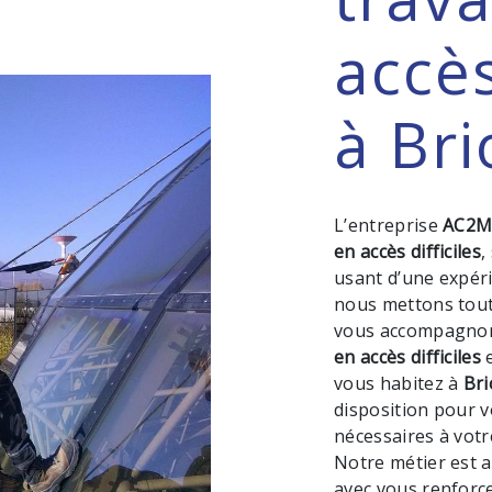
accès
à Br
L’entreprise
AC2
en accès difficiles
,
usant d’une expéri
nous mettons tout
vous accompagnons
en accès difficiles
e
vous habitez à
Br
disposition pour 
nécessaires à votr
Notre métier est a
avec vous renforce