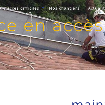
 d'accès difficiles
Nos chantiers
Actuali
 en accès d
main