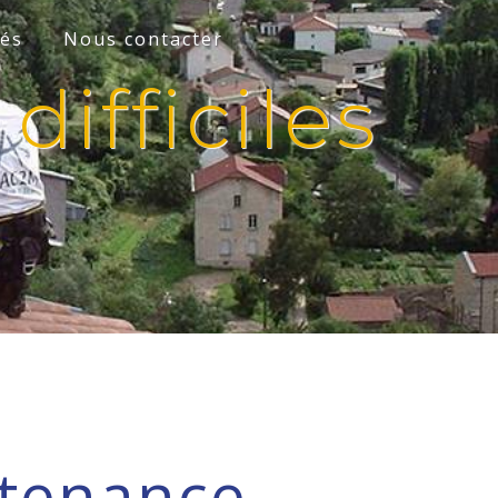
tés
Nous contacter
ifficiles
tenance